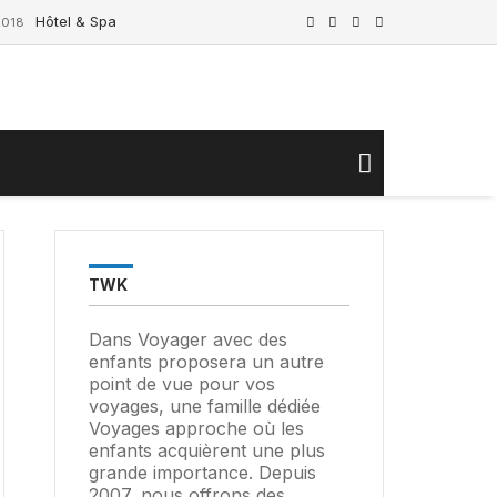
Espagne
UK
Allemagne
Portugal
Hôtel & Spa Peñíscola Plaza Suites. Évasions thématiques à Peñísc
2018
TWK
Dans Voyager avec des
enfants proposera un autre
point de vue pour vos
voyages, une famille dédiée
Voyages approche où les
enfants acquièrent une plus
grande importance. Depuis
2007, nous offrons des