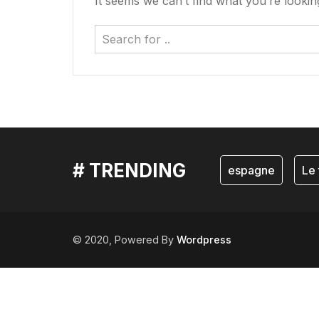
It seems we can’t find what you’re lookin
# TRENDING
espagne
Le 
© 2020, Powered By
Wordpress