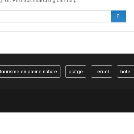
g for. Perhaps searching can help.
tourisme en pleine nature
platge
Teruel
hotel