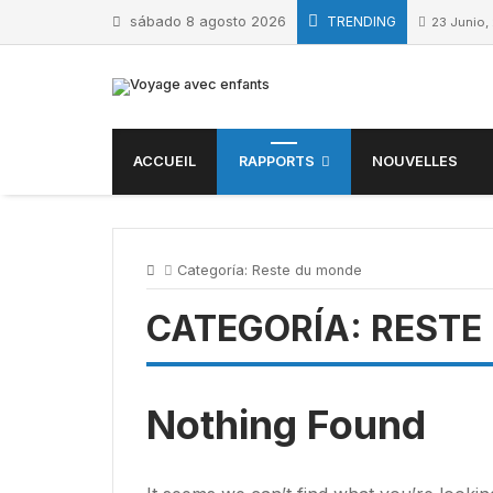
Skip
sábado 8 agosto 2026
TRENDING
23 Junio,
to
content
ACCUEIL
RAPPORTS
NOUVELLES
Categoría:
Reste du monde
CATEGORÍA:
RESTE
Nothing Found