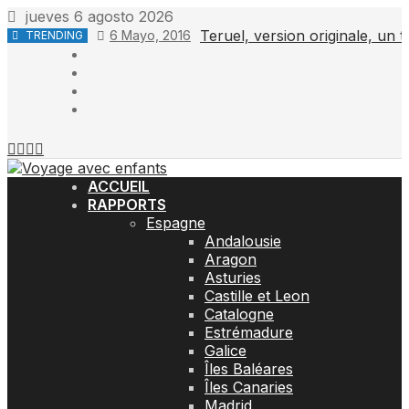
Skip
jueves 6 agosto 2026
to
Teruel, version originale, un t
6 Mayo, 2016
TRENDING
content
Espagne
UK
Allemagne
Portugal
ACCUEIL
RAPPORTS
Espagne
Andalousie
Aragon
Asturies
Castille et Leon
Catalogne
Estrémadure
Galice
Îles Baléares
Îles Canaries
Madrid