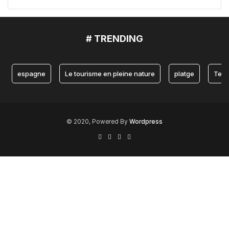
# TRENDING
espagne
Le tourisme en pleine nature
platge
Teru
© 2020, Powered By
Wordpress